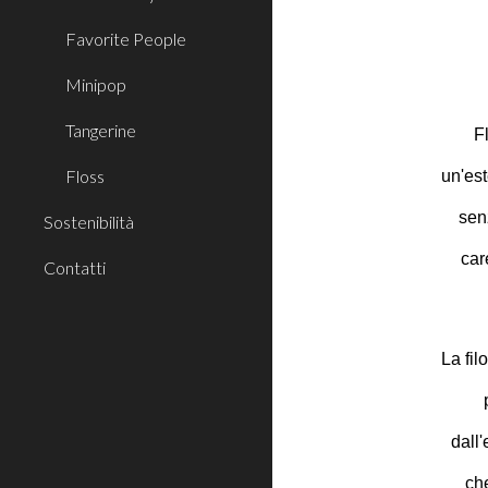
Favorite People
Minipop
Tangerine
F
Floss
un'est
sen
Sostenibilità
car
Contatti
La fil
dall
ch