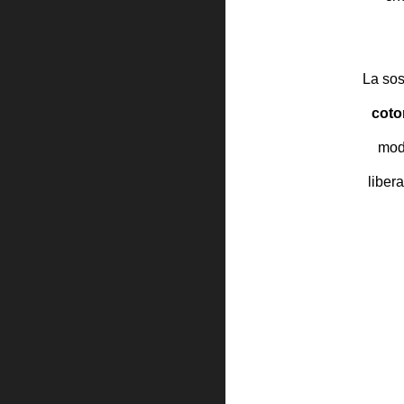
La sost
coto
mod
liber